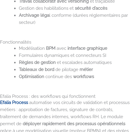
Travail collaboratif avec versioning
et traçabilité
Gestion des habilitations et
sécurité d’accès
Archivage léga
l conforme (durées réglementaires par
secteur)
Fonctionnalités
Modélisation
BPM
avec
interface graphique
Formulaires dynamiques et connecteurs SI
Règles de gestion
et escalades automatiques
Tableaux de bord
de pilotage
métier
Optimisation
continue des
workflows
Efalia Process : des workflows qui fonctionnent
Efalia Process
automatise vos circuits de validation et processus
métiers : approbation de factures, signature de contrats,
traitement de demandes internes, workflows RH. Le module
permet de
déployer rapidement des processus opérationnels
grâce à une modélisation visuelle (moteur BPMN) et des règles