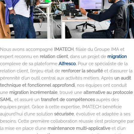
Nous avons accompagné
IMATECH
, filiale du Groupe IMA et
expert
reconnu en
relation client
, dans un projet de
migration
complexe de sa plateforme
Alfresco
.
Pour ce spécialiste de la
relation client, l’enjeu était de
renforcer la sécurité
et d’assurer la
pérennité d’un outil central aux activités métiers. Après
un audit
technique et fonctionnel approfondi
, nos équipes ont conduit
une
migration incrémentale
, trouvé une
alternative au protocole
SAML
, et assuré un
transfert de compétences
auprès des
équipes projet. Grâce à cette expertise, IMATECH bénéficie
aujourd’hui d’une solution
sécurisée
, évolutive et adaptée à ses
besoins. Cette première collaboration réussie s’est prolongée par
la mise en place d’une
maintenance multi-applicative
et d’un