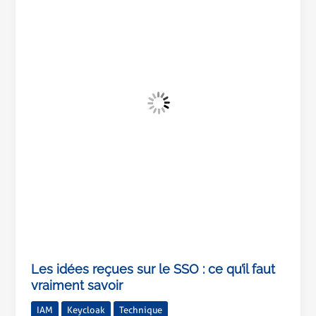
reçues
sur
le
SSO
:
ce
qu’il
faut
vraiment
savoir
Les idées reçues sur le SSO : ce qu’il faut
vraiment savoir
IAM
Keycloak
Technique