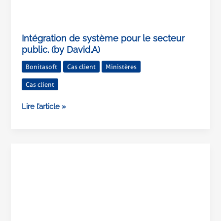
Intégration de système pour le secteur
public. (by David.A)
Bonitasoft
Cas client
Ministères
Cas client
Lire l’article »
Keycloak
:
une
solution
aux
multiples
avantages