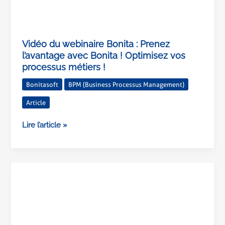
Vidéo du webinaire Bonita : Prenez
l’avantage avec Bonita ! Optimisez vos
processus métiers !
Bonitasoft
BPM (Business Processus Management)
Article
Lire l’article »
Vidéo
du
webinaire
YouSign
+