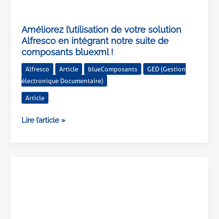
Améliorez l’utilisation de votre solution
Alfresco en intégrant notre suite de
composants bluexml !
Alfresco
Article
blueComposants
GED (Gestion
électronique Documentaire)
Article
Lire l’article »
La
Région
Occitanie
transforme
son