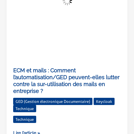
lutter
contre
la
sur-
utilisation
des
mails
en
entreprise
?
ECM et mails : Comment
l’automatisation/GED peuvent-elles lutter
contre la sur-utilisation des mails en
entreprise ?
GED (Gestion électronique Documentaire)
Keycloak
Technique
Technique
Lire l’article »