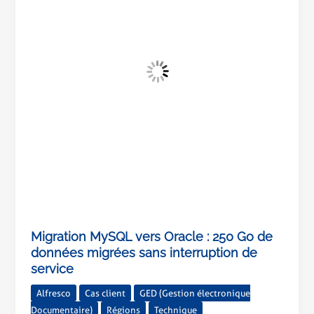
:
250
Go
de
données
migrées
sans
interruption
de
service
Migration MySQL vers Oracle : 250 Go de
données migrées sans interruption de
service
Alfresco
Cas client
GED (Gestion électronique
Documentaire)
Régions
Technique