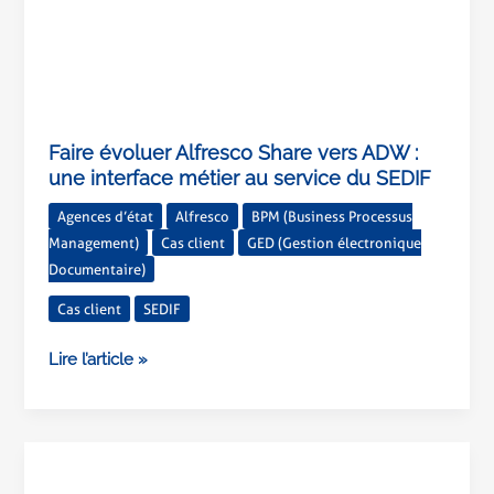
du
SEDIF
Faire évoluer Alfresco Share vers ADW :
une interface métier au service du SEDIF
Agences d’état
Alfresco
BPM (Business Processus
Management)
Cas client
GED (Gestion électronique
Documentaire)
Cas client
SEDIF
Lire l’article »
La
Région