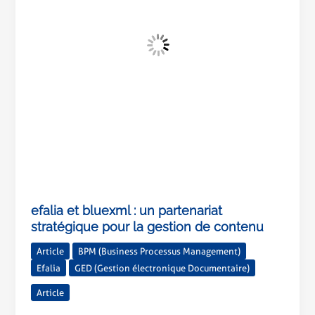
stratégique
pour
la
gestion
de
contenu
efalia et bluexml : un partenariat
stratégique pour la gestion de contenu
Article
BPM (Business Processus Management)
Efalia
GED (Gestion électronique Documentaire)
Article