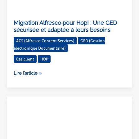
Migration Alfresco pour Hop! : Une GED
sécurisée et adaptée à leurs besoins
ACS (Alfresco Content Services)
GED (Gestion
électronique Documentaire)
Cas client
HOP
Lire l’article »
efalia
et
bluexml
:
un
partenariat