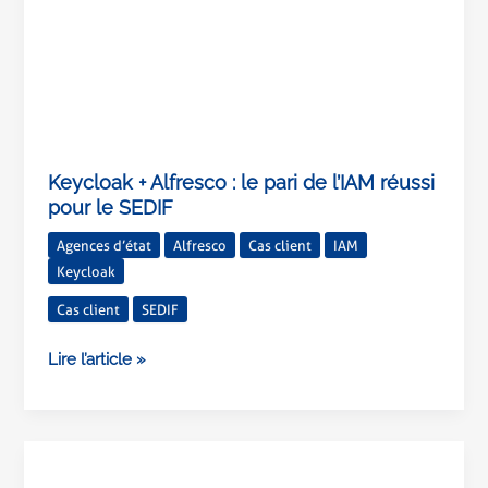
SEDIF
Keycloak + Alfresco : le pari de l’IAM réussi
pour le SEDIF
Agences d’état
Alfresco
Cas client
IAM
Keycloak
Cas client
SEDIF
Lire l’article »
Comment
optimiser