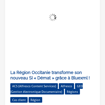
nouveau
SI
«
Démat
»
grâce
à
Bluexml
!
La Région Occitanie transforme son
nouveau SI « Démat » grâce à Bluexml !
ACS (Alfresco Content Services)
Alfresco
GED
(Gestion électronique Documentaire)
Régions
Cas client
Région