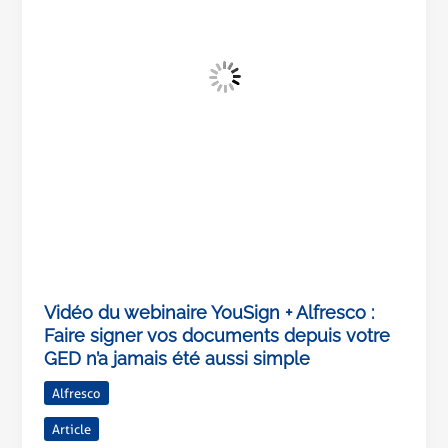
Alfresco
:
Faire
signer
vos
documents
depuis
votre
GED
n’a
jamais
été
aussi
Vidéo du webinaire YouSign + Alfresco :
simple
Faire signer vos documents depuis votre
GED n’a jamais été aussi simple
Alfresco
Article