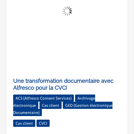
CVCI
Une transformation documentaire avec
Alfresco pour la CVCI
ACS (Alfresco Content Services)
Archivage
électronique
Cas client
GED (Gestion électronique
Documentaire)
Cas client
CVCI