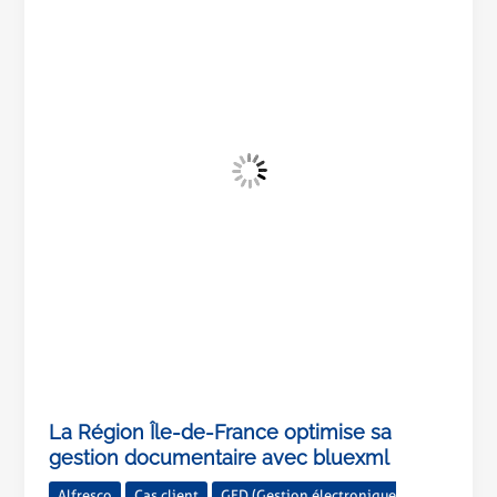
Île-
de-
France
optimise
sa
gestion
documentaire
avec
bluexml
La Région Île-de-France optimise sa
gestion documentaire avec bluexml
Alfresco
Cas client
GED (Gestion électronique