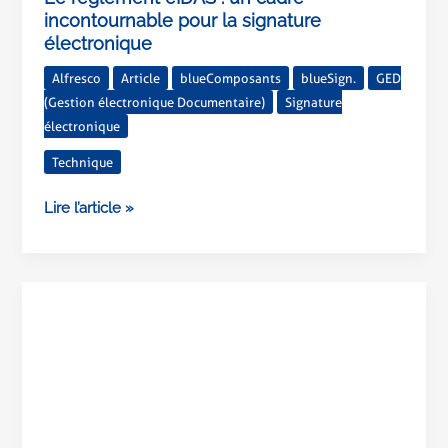
incontournable pour la signature
électronique
Alfresco
Article
blueComposants
blueSign.
GED
(Gestion électronique Documentaire)
Signature
électronique
Technique
Lire l’article »
Une
transformation
documentaire
avec
Alfresco
pour
la