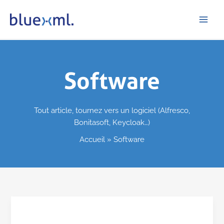
Aller
bluexml
au
contenu
Software
Tout article, tournez vers un logiciel (Alfresco,
Bonitasoft, Keycloak…)
Accueil
Software
Les
idées