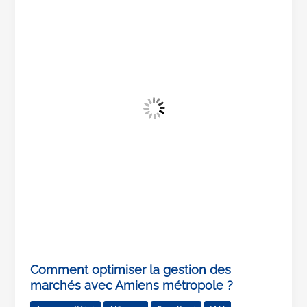
la
gestion
des
marchés
avec
Amiens
métropole
?
Comment optimiser la gestion des
marchés avec Amiens métropole ?