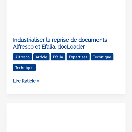
Industrialiser la reprise de documents
Alfresco et Efalia. docLoader
Alfresco
Article
Efalia
Expertises
Technique
Technique
Lire l’article »
Migration
MySQL
vers
Oracle