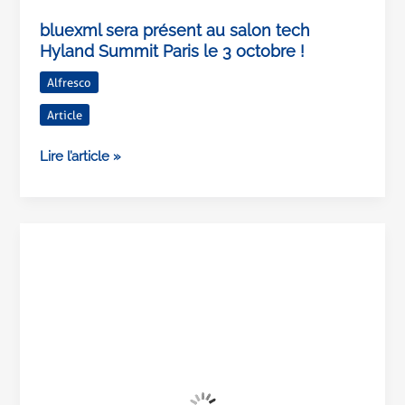
bluexml sera présent au salon tech
Hyland Summit Paris le 3 octobre ! ​
Alfresco
Article
Lire l’article »
ECM
et
mails
:
Comment
l’automatisation/GED
peuvent-
elles